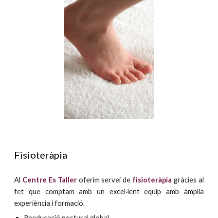
Fisioteràpia
Al
Centre Es Taller
oferim servei de
fisioteràpia
gràcies al
fet que comptam amb un excel·lent equip amb àmplia
experiència i formació.
Reeducació postural global